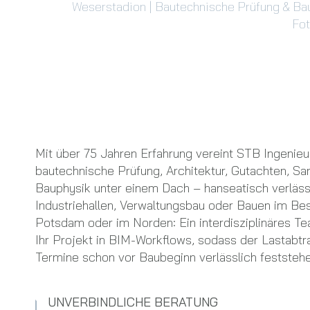
Weserstadion | Bautechnische Prüfung & Ba
Fot
Mit über 75 Jahren Erfahrung vereint STB Ingenie
bautechnische Prüfung, Architektur, Gutachten, S
Bauphysik unter einem Dach – hanseatisch verlässli
Industriehallen, Verwaltungsbau oder Bauen im Be
Potsdam oder im Norden: Ein interdisziplinäres Te
Ihr Projekt in BIM-Workflows, sodass der Lastabt
Termine schon vor Baubeginn verlässlich feststehe
UNVERBINDLICHE BERATUNG