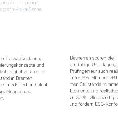
uphysik – Copyright-
ografin-Anika-Senne
Bauherren spüren die F
ure Tragwerksplanung,
prüffähige Unterlagen
anierungskonzepte und
Prüfingenieur auch rea
ch, digital voraus. Ob
unter 5%. Mit über 26.
stand in Bremen,
man Stillstände minimie
am modelliert und plant
Elemente und realistis
rag, Mengen und
zu 30 %. Gleichzeitig 
n.
und fördern ESG-Konfor