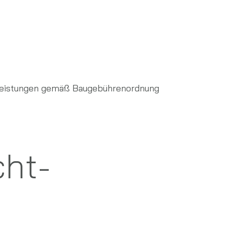
üfleistungen gemäß Baugebührenordnung
cht­