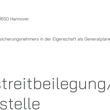
30650 Hannover
ersicherungsnehmers in der Eigenschaft als Generalplane
treit­beilegun
stelle