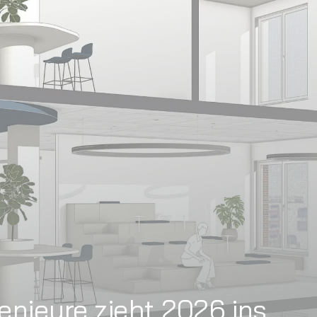
enieure zieht 2026 ins
us am Europahafen