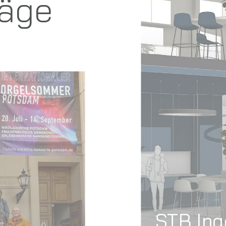
STB Ing
Kranha
Bremen
19. August 2025
m – Zwei
mgeist