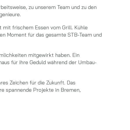
 Arbeitsweise, zu unserem Team und zu den
genieure.
ut mit frischem Essen vom Grill. Kühle
eren Moment für das gesamte STB-Team und
mlichkeiten mitgewirkt haben. Ein
haus für ihre Geduld während der Umbau-
res Zeichen für die Zukunft. Das
ere spannende Projekte in Bremen,
v.l.n.r. Markus Hempel, Maike Timm, Eduard
Ruf, Christian Nolte