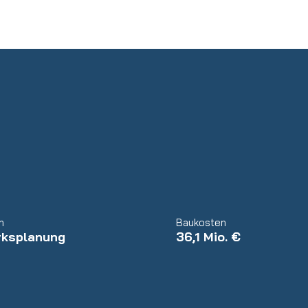
n
Baukosten
rksplanung
36,1 Mio. €