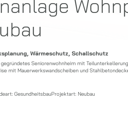
nanlage Wohn
eubau
ksplanung, Wärmeschutz, Schallschutz
gegründetes Seniorenwohnheim mit Teilunterkellerung 
ise mit Mauerwerkswandscheiben und Stahlbetondecke
deart:
Gesundheitsbau
Projektart:
Neubau